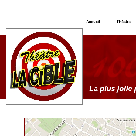
Accueil
Théâtre
La plus jolie 