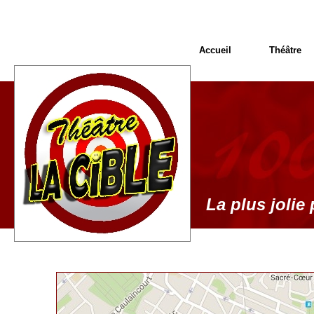
Accueil
Théâtre
La plus jolie 