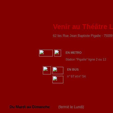
Venir au Théâtre L
62 bis Rue Jean Baptiste Pigalle - 7500
EN METRO
Station "Pigalle" ligne 2 ou 12
EN BUS
n° 67 et n° 54
Du Mardi au Dimanche
(fermé le Lundi)