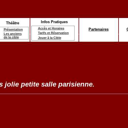
Infos Pratiques
Théâtre
Accès et Horaires
Partenaires
Présentation
Tarifs et Réservation
Les anciens
de la cible
Jouer à la Cible
 jolie petite salle parisienne.