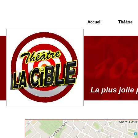
Accueil
Théâtre
La plus jolie 