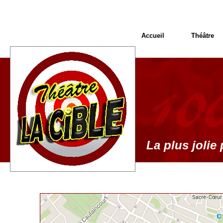
Accueil
Théâtre
La plus jolie 