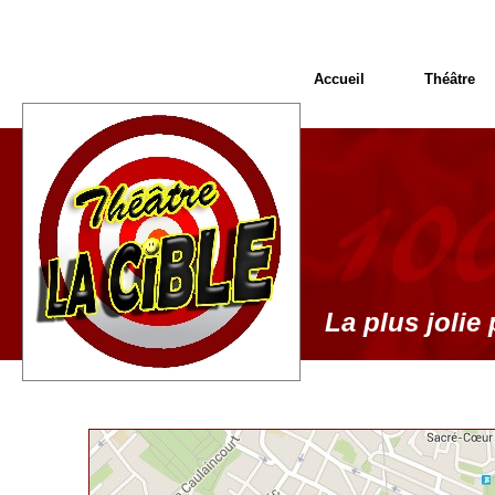
Accueil
Théâtre
La plus jolie 