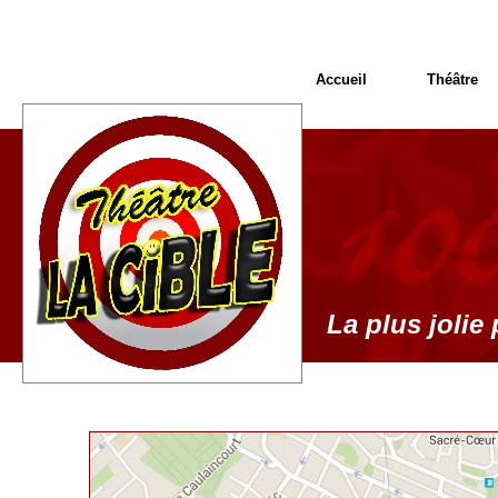
Accueil
Théâtre
La plus jolie 