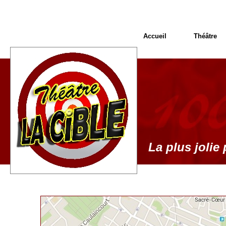
Accueil
Théâtre
La plus jolie 