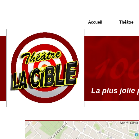
Accueil
Théâtre
La plus jolie 