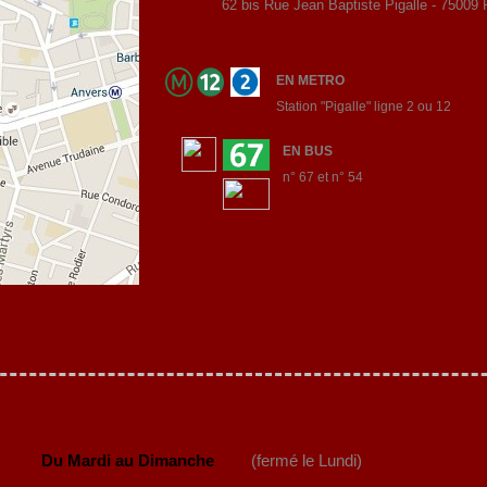
62 bis Rue Jean Baptiste Pigalle - 75009
EN METRO
Station "Pigalle" ligne 2 ou 12
EN BUS
n° 67 et n° 54
Du Mardi au Dimanche
(fermé le Lundi)