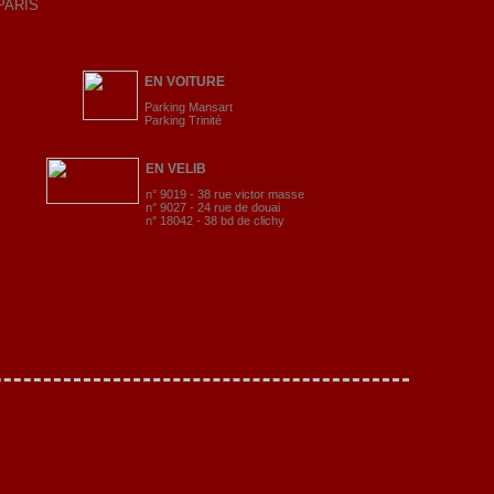
 PARIS
EN VOITURE
Parking Mansart
Parking Trinité
EN VELIB
n° 9019 - 38 rue victor masse
n° 9027 - 24 rue de douai
n° 18042 - 38 bd de clichy