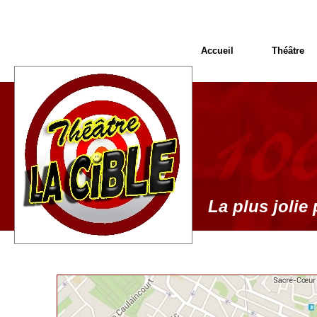
Accueil
Théâtre
La plus jolie 