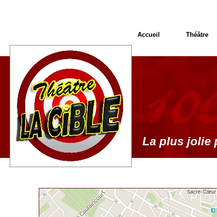
Accueil
Théâtre
La plus jolie 