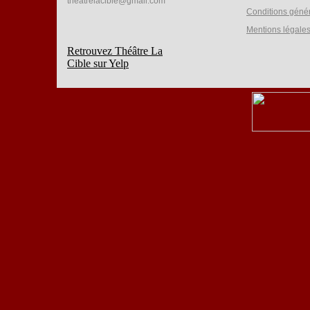
theatrelacible@gmail.com
Conditions géné
Mentions légale
Retrouvez Théâtre La
Cible sur Yelp