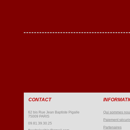
CONTACT
INFORMAT
62 bis Rue Jean Baptiste Pigalle
Qui sommes nou
75009 PARIS
Paiement sécuri
09.81.39.30.25
Partenaires