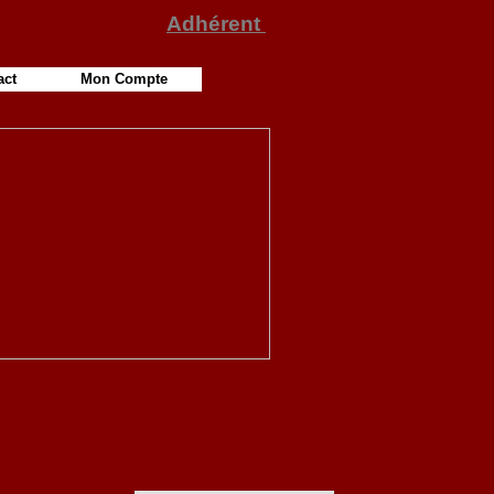
Adhérent
act
Mon Compte