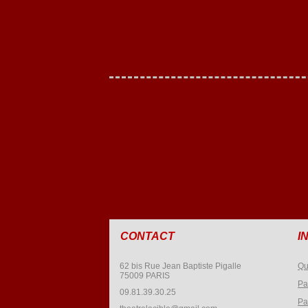
CONTACT
I
62 bis Rue Jean Baptiste Pigalle
Qu
75009 PARIS
Pa
09.81.39.30.25
Pa