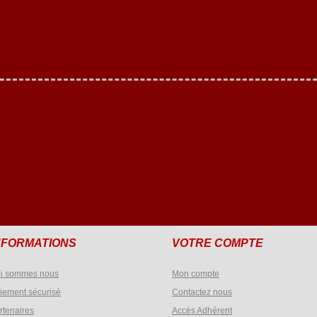
NFORMATIONS
VOTRE COMPTE
i sommes nous
Mon compte
iement sécurisé
Contactez nous
rtenaires
Accès Adhérent