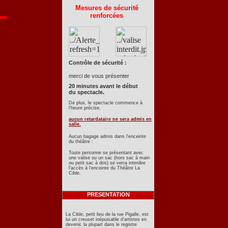
Mesures de sécurité
renforcées
Contrôle de sécurité :
merci de vous présenter
20 minutes avant le début
du spectacle.
De plus, le spectacle commence à
l'heure précise,
aucun retardataire ne sera admis en
salle.
Aucun bagage admis dans l'enceinte
du théâtre :
Toute personne se présentant avec
une valise ou un sac (hors sac à main
ou petit sac à dos) se verra interdire
l'accès à l'enceinte du Théâtre La
Cible.
PRESENTATION
La Cible, petit lieu de la rue Pigalle, est
lui un creuset inépuisable d'artistes en
devenir, la plupart dans le registre