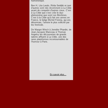
humoristique.
Ben H, Léa Lando, Réda Seddiki et tant
d'autres sont nés récemment à La Cible
avant de conquérir d'autres cieux. C'est
à La Cible que s'est crée le duo-
phénomène que sont Les Bimômes.
C'est à la Cible qu'à fait ses armes en
France, le belge Michel Frenna, qui est,
désormais, l'artiste le plus sollicité par
les festivals.
De Margot Winch à Jennifer Phardin, de
Jean-Jacques Manceau à Thomas
Angelvy les découvertes de grands
talents affluent à La Cible, une des
rares plateformes incontournables de
l'humour à Paris.
En savoir plus...