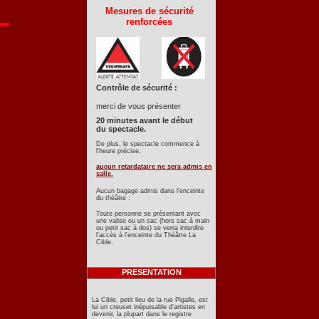
Mesures de sécurité
renforcées
Contrôle de sécurité :
merci de vous présenter
20 minutes avant le début
du spectacle.
De plus, le spectacle commence à
l'heure précise,
aucun retardataire ne sera admis en
salle.
Aucun bagage admis dans l'enceinte
du théâtre :
Toute personne se présentant avec
une valise ou un sac (hors sac à main
ou petit sac à dos) se verra interdire
l'accès à l'enceinte du Théâtre La
Cible.
PRESENTATION
La Cible, petit lieu de la rue Pigalle, est
lui un creuset inépuisable d'artistes en
devenir, la plupart dans le registre