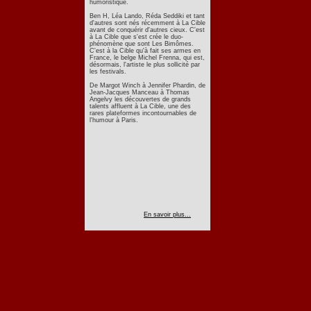
humoristique.
Ben H, Léa Lando, Réda Seddiki et tant
d'autres sont nés récemment à La Cible
avant de conquérir d'autres cieux. C'est
à La Cible que s'est crée le duo-
phénomène que sont Les Bimômes.
C'est à la Cible qu'à fait ses armes en
France, le belge Michel Frenna, qui est,
désormais, l'artiste le plus sollicité par
les festivals.
De Margot Winch à Jennifer Phardin, de
Jean-Jacques Manceau à Thomas
Angelvy les découvertes de grands
talents affluent à La Cible, une des
rares plateformes incontournables de
l'humour à Paris.
En savoir plus...