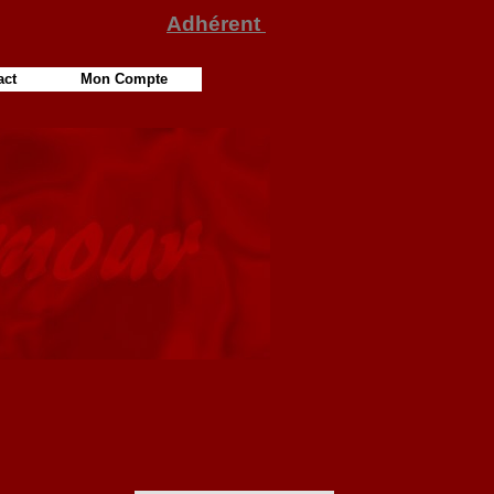
Adhérent
act
Mon Compte