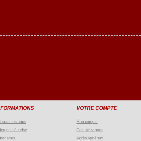
NFORMATIONS
VOTRE COMPTE
i sommes nous
Mon compte
iement sécurisé
Contactez nous
rtenaires
Accès Adhérent