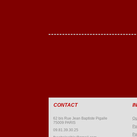
CONTACT
I
62 bis Rue Jean Baptiste Pigalle
Qu
75009 PARIS
Pa
09.81.39.30.25
Pa