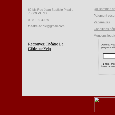
Qui sommes n
62 bis Rue Jean Baptiste Pigalle
75009 PARIS
Paiement sécu
09.81.39.30.25
Partenaires
theatrelacible@gmail.com
Conditions gén
Mentions légal
Retrouvez Théâtre La
Abonnez vous
programmatio
Cible sur Yelp
- 1 fois / mo
Nous ne com