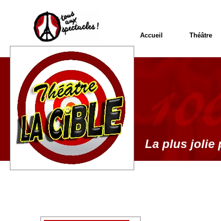
Accueil
Théâtre
La plus jolie 