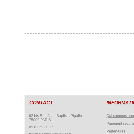
CONTACT
INFORMAT
62 bis Rue Jean Baptiste Pigalle
Qui sommes nou
75009 PARIS
Paiement sécuri
09.81.39.30.25
Partenaires