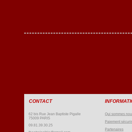
CONTACT
INFORMAT
62 bis Rue Jean Baptiste Pigalle
Qui sommes nou
75009 PARIS
Paiement sécuri
09.81.39.30.25
Partenaires