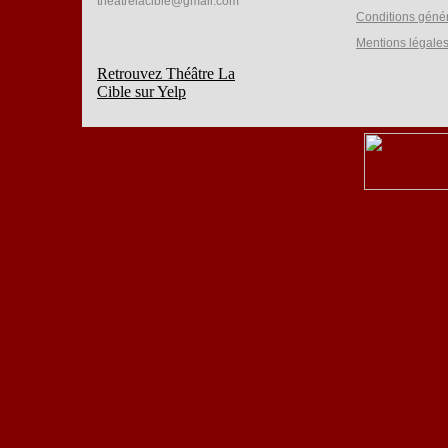
theatrelacible@gmail.com
Conditions géné
Mentions légale
Retrouvez Théâtre La
Cible sur Yelp