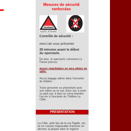
Mesures de sécurité
renforcées
Contrôle de sécurité :
merci de vous présenter
20 minutes avant le début
du spectacle.
De plus, le spectacle commence à
l'heure précise,
aucun retardataire ne sera admis en
salle.
Aucun bagage admis dans l'enceinte
du théâtre :
Toute personne se présentant avec
une valise ou un sac (hors sac à main
ou petit sac à dos) se verra interdire
l'accès à l'enceinte du Théâtre La
Cible.
PRESENTATION
La Cible, petit lieu de la rue Pigalle, est
lui un creuset inépuisable d'artistes en
devenir, la plupart dans le registre