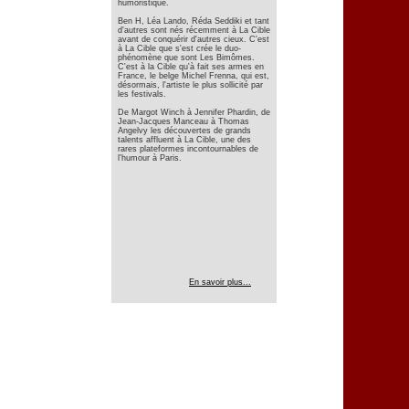
humoristique.
Ben H, Léa Lando, Réda Seddiki et tant
d'autres sont nés récemment à La Cible
avant de conquérir d'autres cieux. C'est
à La Cible que s'est crée le duo-
phénomène que sont Les Bimômes.
C'est à la Cible qu'à fait ses armes en
France, le belge Michel Frenna, qui est,
désormais, l'artiste le plus sollicité par
les festivals.
De Margot Winch à Jennifer Phardin, de
Jean-Jacques Manceau à Thomas
Angelvy les découvertes de grands
talents affluent à La Cible, une des
rares plateformes incontournables de
l'humour à Paris.
En savoir plus...