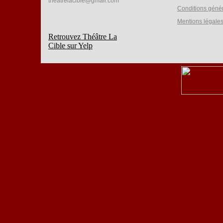
theatrelacible@gmail.com
Conditions géné
Mentions légale
Retrouvez Théâtre La
Cible sur Yelp