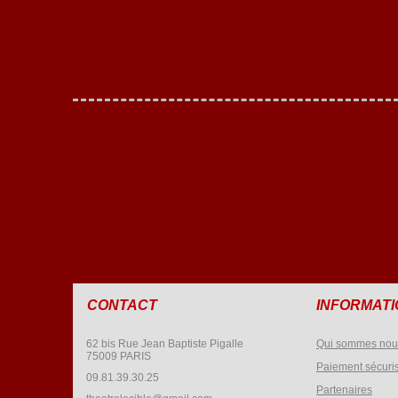
CONTACT
INFORMAT
62 bis Rue Jean Baptiste Pigalle
Qui sommes nou
75009 PARIS
Paiement sécuri
09.81.39.30.25
Partenaires