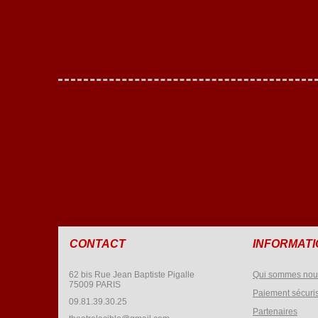
CONTACT
INFORMAT
62 bis Rue Jean Baptiste Pigalle
Qui sommes nou
75009 PARIS
Paiement sécuri
09.81.39.30.25
Partenaires