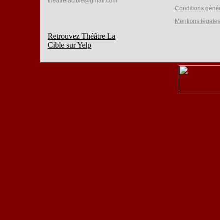
theatrelacible@gmail.com
Conditions géné
Mentions légale
Retrouvez Théâtre La
Cible sur Yelp