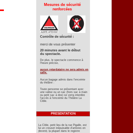
Mesures de sécurité
renforcées
Contrôle de sécurité :
merci de vous présenter
20 minutes avant le début
du spectacle.
De plus, le spectacle commence à
l'heure précise,
aucun retardataire ne sera admis en
salle.
Aucun bagage admis dans l'enceinte
du théâtre :
Toute personne se présentant avec
une valise ou un sac (hors sac à main
ou petit sac à dos) se verra interdire
l'accès à l'enceinte du Théâtre La
Cible.
PRESENTATION
La Cible, petit lieu de la rue Pigalle, est
lui un creuset inépuisable d'artistes en
devenir, la plupart dans le registre