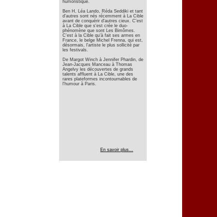
humoristique.
Ben H, Léa Lando, Réda Seddiki et tant
d'autres sont nés récemment à La Cible
avant de conquérir d'autres cieux. C'est
à La Cible que s'est crée le duo-
phénomène que sont Les Bimômes.
C'est à la Cible qu'à fait ses armes en
France, le belge Michel Frenna, qui est,
désormais, l'artiste le plus sollicité par
les festivals.
De Margot Winch à Jennifer Phardin, de
Jean-Jacques Manceau à Thomas
Angelvy les découvertes de grands
talents affluent à La Cible, une des
rares plateformes incontournables de
l'humour à Paris.
En savoir plus...