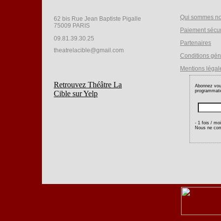
Qui sommes n
62 bis Rue Jean Baptiste Pigalle
75009 PARIS
Paiement sécu
09.81.39.30.25
Partenaires
theatrelacible@gmail.com
Conditions gén
Mentions légal
Retrouvez Théâtre La
Abonnez vous
programmatio
Cible sur Yelp
- 1 fois / mo
Nous ne com