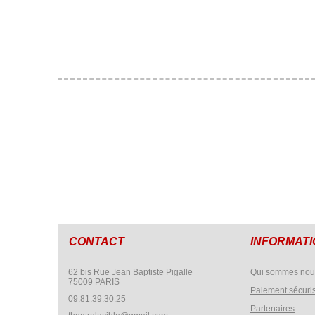
CONTACT
INFORMAT
62 bis Rue Jean Baptiste Pigalle
Qui sommes nou
75009 PARIS
Paiement sécuri
09.81.39.30.25
Partenaires