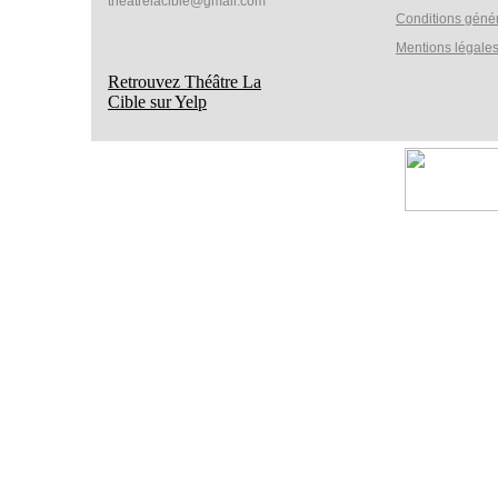
theatrelacible@gmail.com
Conditions géné
Mentions légale
Retrouvez Théâtre La
Cible sur Yelp