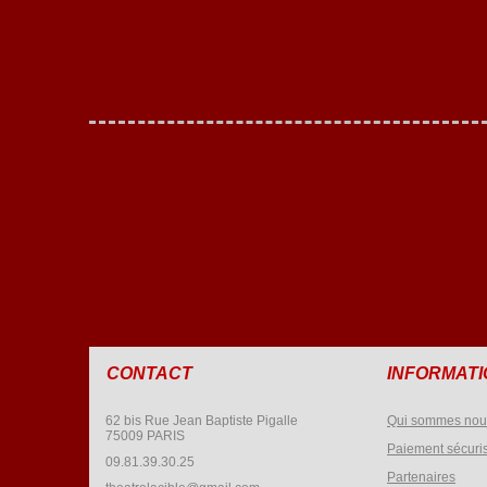
CONTACT
INFORMAT
62 bis Rue Jean Baptiste Pigalle
Qui sommes nou
75009 PARIS
Paiement sécuri
09.81.39.30.25
Partenaires