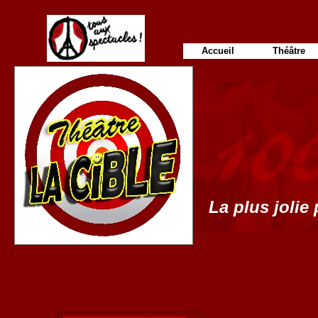
Accueil
Théâtre
La plus jolie 