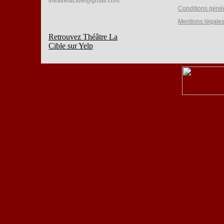
theatrelacible@gmail.com
Conditions géné
Mentions légale
Retrouvez Théâtre La
Cible sur Yelp