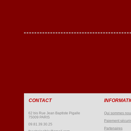
CONTACT
INFORMAT
62 bis Rue Jean Baptiste Pigalle
Qui sommes nou
75009 PARIS
Paiement sécuri
09.81.39.30.25
Partenaires