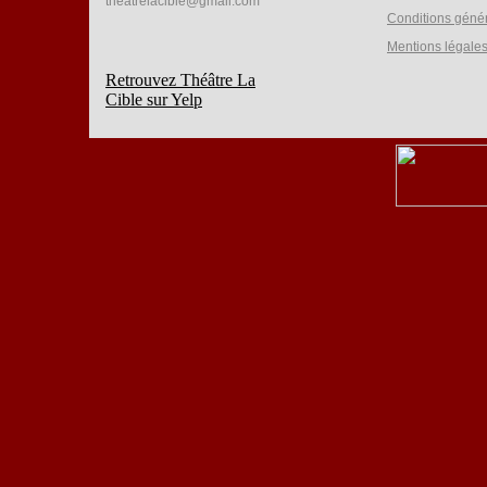
theatrelacible@gmail.com
Conditions géné
Mentions légale
Retrouvez Théâtre La
Cible sur Yelp