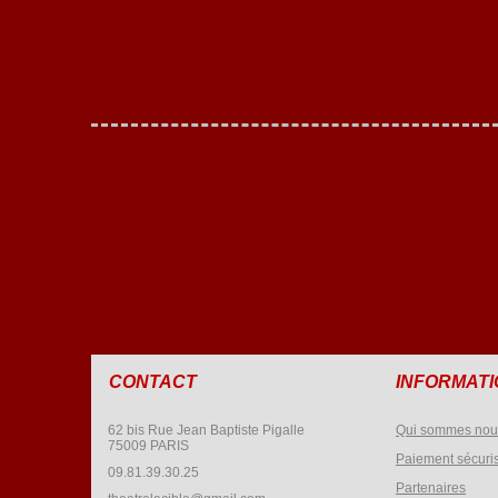
CONTACT
INFORMAT
62 bis Rue Jean Baptiste Pigalle
Qui sommes nou
75009 PARIS
Paiement sécuri
09.81.39.30.25
Partenaires