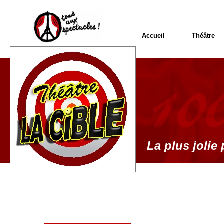
Accueil
Théâtre
La plus jolie 