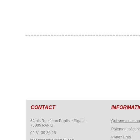
CONTACT
INFORMAT
62 bis Rue Jean Baptiste Pigalle
Qui sommes nou
75009 PARIS
Paiement sécuri
09.81.39.30.25
Partenaires