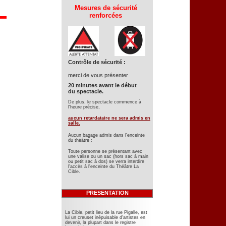
Mesures de sécurité
renforcées
Contrôle de sécurité :
merci de vous présenter
20 minutes avant le début
du spectacle.
De plus, le spectacle commence à
l'heure précise,
aucun retardataire ne sera admis en
salle.
Aucun bagage admis dans l'enceinte
du théâtre :
Toute personne se présentant avec
une valise ou un sac (hors sac à main
ou petit sac à dos) se verra interdire
l'accès à l'enceinte du Théâtre La
Cible.
PRESENTATION
La Cible, petit lieu de la rue Pigalle, est
lui un creuset inépuisable d'artistes en
devenir, la plupart dans le registre