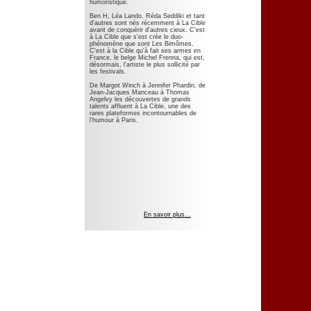
humoristique.
Ben H, Léa Lando, Réda Seddiki et tant
d'autres sont nés récemment à La Cible
avant de conquérir d'autres cieux. C'est
à La Cible que s'est crée le duo-
phénomène que sont Les Bimômes.
C'est à la Cible qu'à fait ses armes en
France, le belge Michel Frenna, qui est,
désormais, l'artiste le plus sollicité par
les festivals.
De Margot Winch à Jennifer Phardin, de
Jean-Jacques Manceau à Thomas
Angelvy les découvertes de grands
talents affluent à La Cible, une des
rares plateformes incontournables de
l'humour à Paris.
En savoir plus...