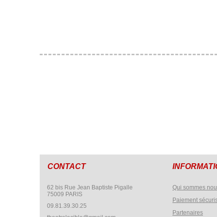
CONTACT
INFORMAT
62 bis Rue Jean Baptiste Pigalle
Qui sommes nou
75009 PARIS
Paiement sécuri
09.81.39.30.25
Partenaires