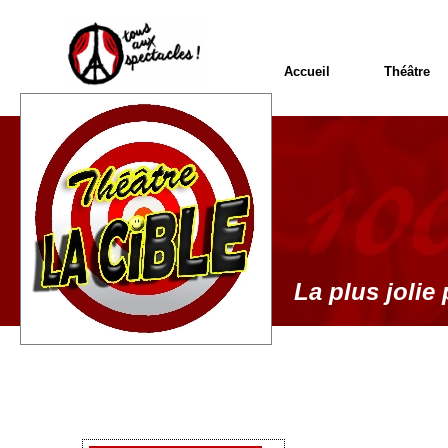
Accueil
Théâtre
La plus jolie 