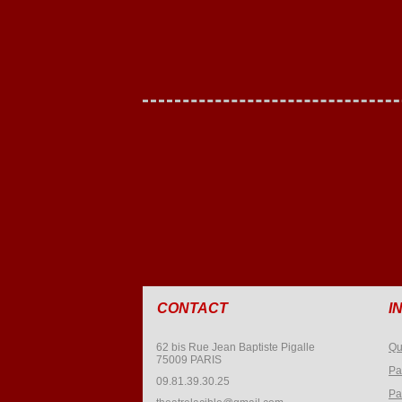
CONTACT
I
62 bis Rue Jean Baptiste Pigalle
Qu
75009 PARIS
Pa
09.81.39.30.25
Pa