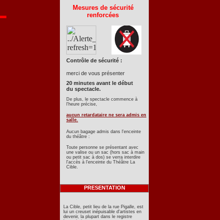
Mesures de sécurité
renforcées
Contrôle de sécurité :
merci de vous présenter
20 minutes avant le début
du spectacle.
De plus, le spectacle commence à
l'heure précise,
aucun retardataire ne sera admis en
salle.
Aucun bagage admis dans l'enceinte
du théâtre :
Toute personne se présentant avec
une valise ou un sac (hors sac à main
ou petit sac à dos) se verra interdire
l'accès à l'enceinte du Théâtre La
Cible.
PRESENTATION
La Cible, petit lieu de la rue Pigalle, est
lui un creuset inépuisable d'artistes en
devenir, la plupart dans le registre