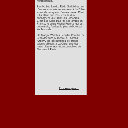
humoristique.
Ben H, Léa Lando, Réda Seddiki et tant
d'autres sont nés récemment à La Cible
avant de conquérir d'autres cieux. C'est
à La Cible que s'est crée le duo-
phénomène que sont Les Bimômes.
C'est à la Cible qu'à fait ses armes en
France, le belge Michel Frenna, qui est,
désormais, l'artiste le plus sollicité par
les festivals.
De Margot Winch à Jennifer Phardin, de
Jean-Jacques Manceau à Thomas
Angelvy les découvertes de grands
talents affluent à La Cible, une des
rares plateformes incontournables de
l'humour à Paris.
En savoir plus...