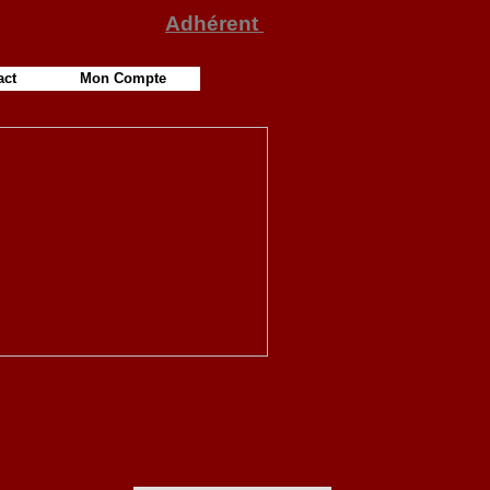
Adhérent
act
Mon Compte