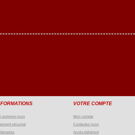
NFORMATIONS
VOTRE COMPTE
i sommes nous
Mon compte
iement sécurisé
Contactez nous
rtenaires
Accès Adhérent