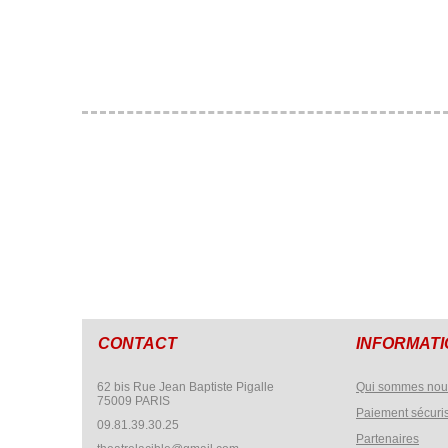
CONTACT
INFORMAT
62 bis Rue Jean Baptiste Pigalle
Qui sommes nou
75009 PARIS
Paiement sécuri
09.81.39.30.25
Partenaires