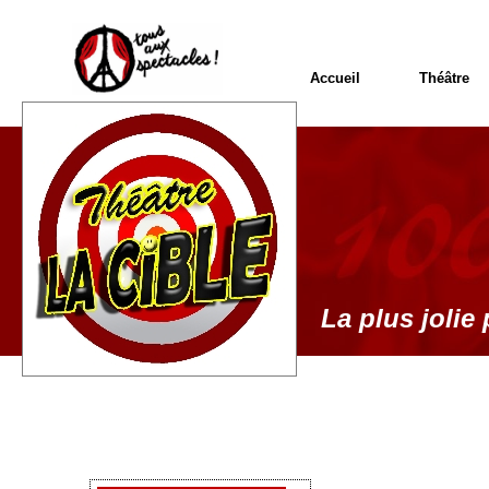
Accueil
Théâtre
La plus jolie 