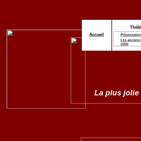
Théât
Accueil
Présentatio
Les anciens 
cible
La plus jolie