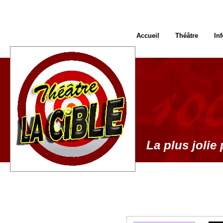
Accueil
Théâtre
In
La plus jolie 