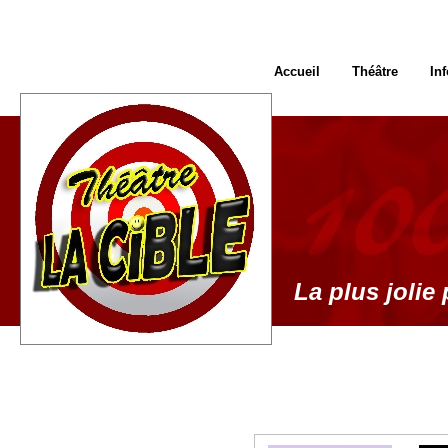
Accueil
Théâtre
In
La plus jolie 