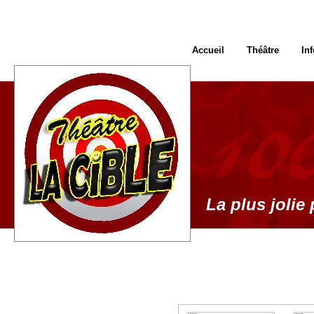
Accueil
Théâtre
In
La plus jolie 