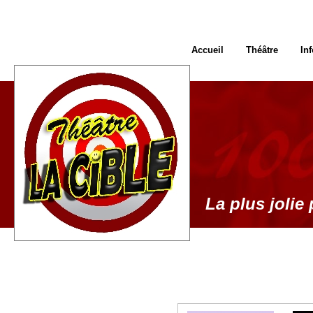
Accueil
Théâtre
In
La plus jolie 