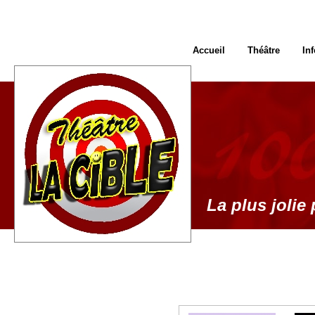
Accueil
Théâtre
In
La plus jolie 