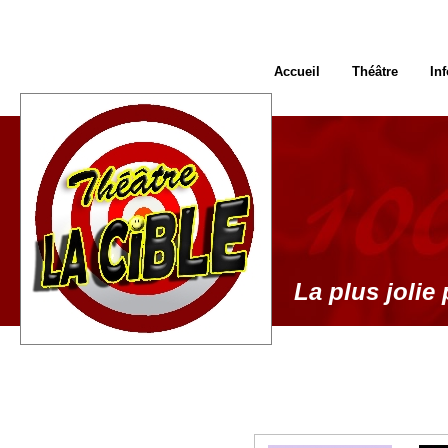
Accueil
Théâtre
In
La plus jolie 