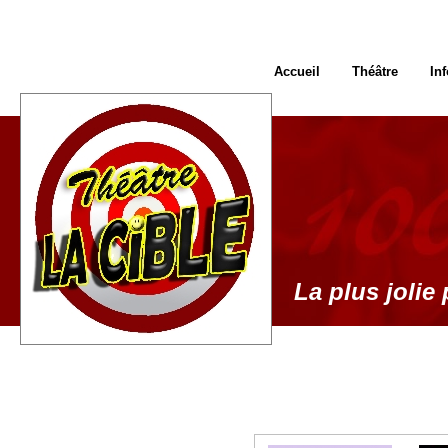
Accueil
Théâtre
In
La plus jolie 