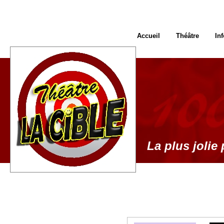
Accueil
Théâtre
In
La plus jolie 