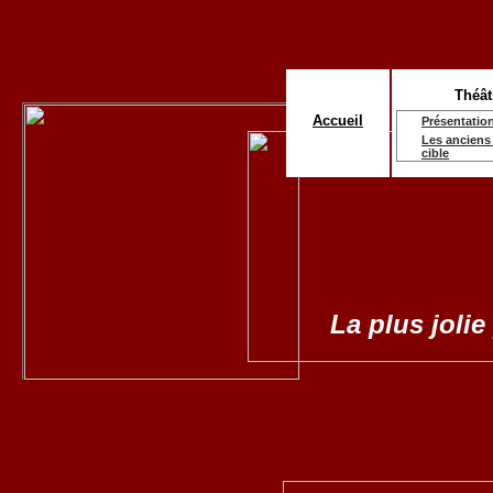
Théât
Accueil
Présentatio
Les anciens 
cible
La plus jolie