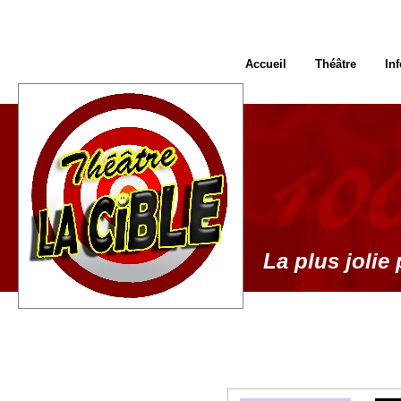
Accueil
Théâtre
In
La plus jolie 