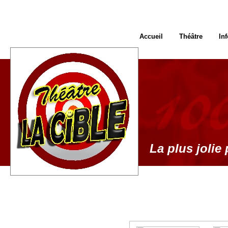
Accueil
Théâtre
In
La plus jolie 