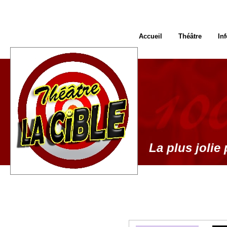
Accueil
Théâtre
In
La plus jolie 