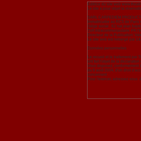
Éditrice du site web www.theatre
Le site a pour objet la réserva
SARL CARPEDIEM PRODUCTION 
Immatriculée au RCS de Paris
Siège social : 62 rue jean bapt
TVA Intracommunautaire: FR7
Directeur de la Publication: Val
Le site web est hébergé par 1&
Données personnelles
Le recueil et le traitement par 
ont fait l'objet de la déclarati
Vous disposez, conformément à l'
du 6 août 2004, d'un droit d'ac
concernent.
Pour l'exercer, adressez vous