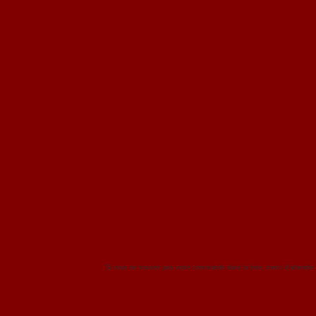
Si vous ne trouvez pas votre commande dans la liste, merci d'attendre