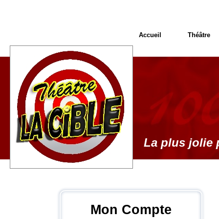
Accueil
Théâtre
La plus jolie 
Mon Compte