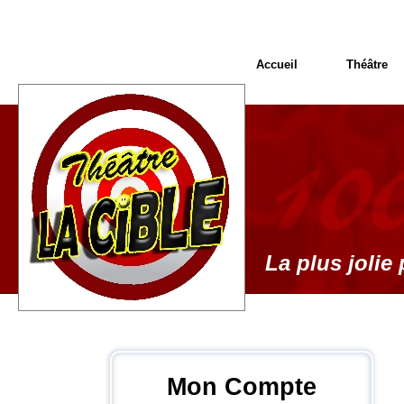
Accueil
Théâtre
La plus jolie 
Mon Compte