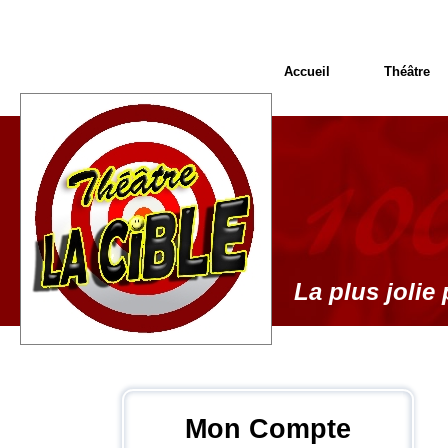
Accueil
Théâtre
La plus jolie 
Mon Compte